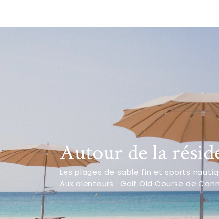
Autour de la résid
Les plages de sable fin et sports nauti
Aux alentours : Golf Old Course de Can