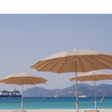
eron à 7 km…